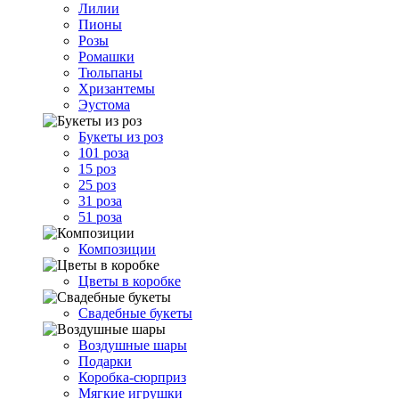
Лилии
Пионы
Розы
Ромашки
Тюльпаны
Хризантемы
Эустома
Букеты из роз
101 роза
15 роз
25 роз
31 роза
51 роза
Композиции
Цветы в коробке
Свадебные букеты
Воздушные шары
Подарки
Коробка-сюрприз
Мягкие игрушки