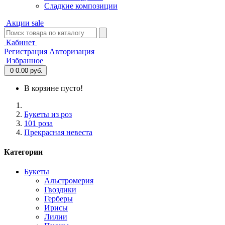
Сладкие композиции
Акции
sale
Кабинет
Регистрация
Авторизация
Избранное
0
0.00 руб.
В корзине пусто!
Букеты из роз
101 роза
Прекрасная невеста
Категории
Букеты
Альстромерия
Гвоздики
Герберы
Ирисы
Лилии