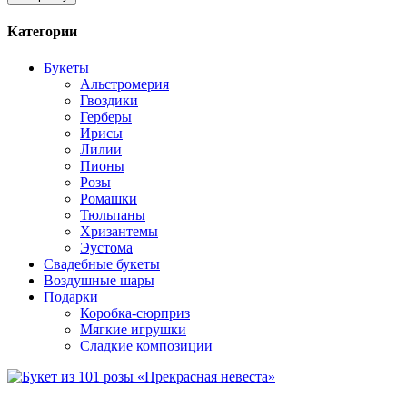
Категории
Букеты
Альстромерия
Гвоздики
Герберы
Ирисы
Лилии
Пионы
Розы
Ромашки
Тюльпаны
Хризантемы
Эустома
Свадебные букеты
Воздушные шары
Подарки
Коробка-сюрприз
Мягкие игрушки
Сладкие композиции