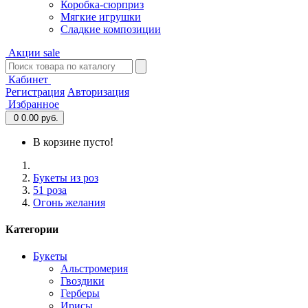
Коробка-сюрприз
Мягкие игрушки
Сладкие композиции
Акции
sale
Кабинет
Регистрация
Авторизация
Избранное
0
0.00 руб.
В корзине пусто!
Букеты из роз
51 роза
Огонь желания
Категории
Букеты
Альстромерия
Гвоздики
Герберы
Ирисы