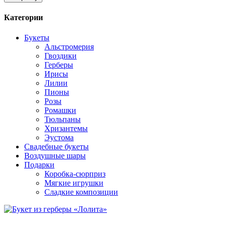
Категории
Букеты
Альстромерия
Гвоздики
Герберы
Ирисы
Лилии
Пионы
Розы
Ромашки
Тюльпаны
Хризантемы
Эустома
Свадебные букеты
Воздушные шары
Подарки
Коробка-сюрприз
Мягкие игрушки
Сладкие композиции