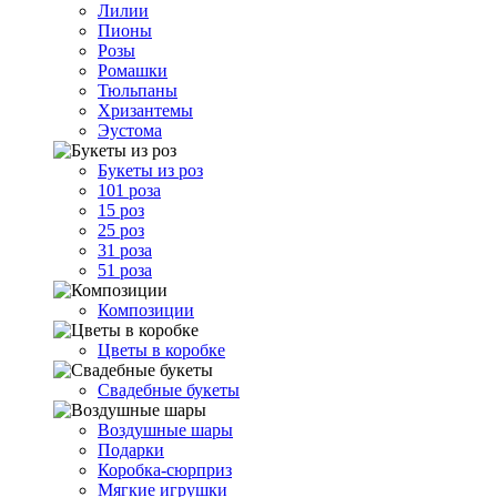
Лилии
Пионы
Розы
Ромашки
Тюльпаны
Хризантемы
Эустома
Букеты из роз
101 роза
15 роз
25 роз
31 роза
51 роза
Композиции
Цветы в коробке
Свадебные букеты
Воздушные шары
Подарки
Коробка-сюрприз
Мягкие игрушки