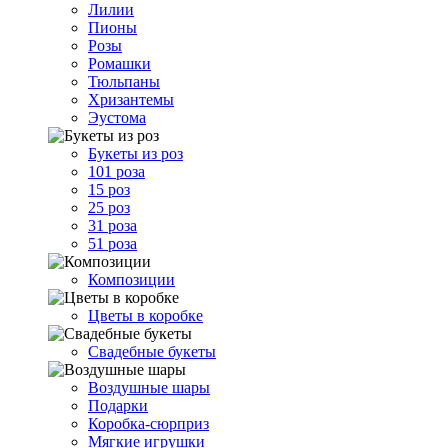
Лилии
Пионы
Розы
Ромашки
Тюльпаны
Хризантемы
Эустома
Букеты из роз
101 роза
15 роз
25 роз
31 роза
51 роза
Композиции
Цветы в коробке
Свадебные букеты
Воздушные шары
Подарки
Коробка-сюрприз
Мягкие игрушки