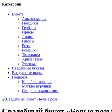
Категории
Букеты
Альстромерия
Гвоздики
Герберы
Ирисы
Лилии
Пионы
Розы
Ромашки
Тюльпаны
Хризантемы
Эустома
Свадебные букеты
Воздушные шары
Подарки
Коробка-сюрприз
Мягкие игрушки
Сладкие композиции
Свадебный букет «Белые роз