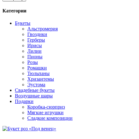
Категории
Букеты
Альстромерия
Гвоздики
Герберы
Ирисы
Лилии
Пионы
Розы
Ромашки
Тюльпаны
Хризантемы
Эустома
Свадебные букеты
Воздушные шары
Подарки
Коробка-сюрприз
Мягкие игрушки
Сладкие композиции