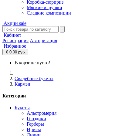
Коробка-сюрприз
Мягкие игрушки
Сладкие композиции
Акции
sale
Кабинет
Регистрация
Авторизация
Избранное
0
0.00 руб.
В корзине пусто!
Свадебные букеты
Кармэн
Категории
Букеты
Альстромерия
Гвоздики
Герберы
Ирисы
Лилии